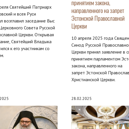
принятием закона,
реля Святейший Патриарх
направленного на запрет
вский и всея Руси
Эстонской Православной
л возглавил заседание Выс
Церкви
Церковного Совета Русской
славной Церкви. Открывая
10 апреля 2025 года Свяще
ание, Святейший Владыка
Синод Русской Православно
ился к его участникам со
Церкви принял заявление в с
м.
принятием парламентом Эст
закона, направленного на
запрет Эстонской Правосла
Христианской Церкви.
.2025
28.02.2025