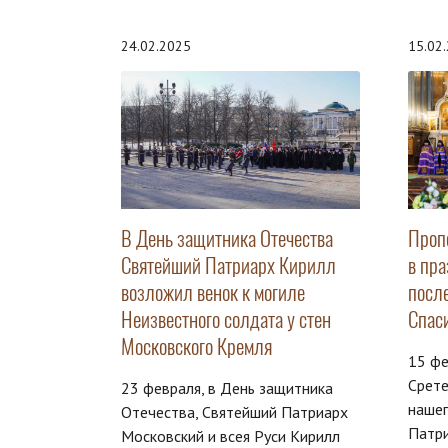
24.02.2025
15.02
В День защитника Отечества
Проп
Святейший Патриарх Кирилл
в пр
возложил венок к могиле
посл
Неизвестного солдата у стен
Спас
Московского Кремля
15 фе
Срете
23 февраля, в День защитника
нашег
Отечества, Святейший Патриарх
Патри
Московский и всея Руси Кирилл