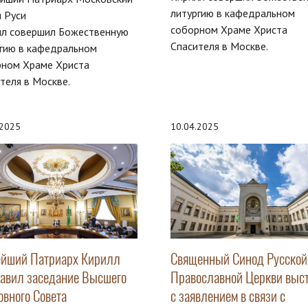
литургию в кафедральном
я Руси
соборном Храме Христа
лл совершил Божественную
Спасителя в Москве.
гию в кафедральном
рном Храме Христа
теля в Москве.
.2025
10.04.2025
ейший Патриарх Кирилл
Священный Синод Русской
лавил заседание Высшего
Православной Церкви выс
овного Совета
с заявлением в связи с