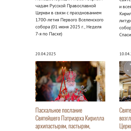
чадам Русской Православной
и все
Церкви в связи с празднованием
Кири
1700-летия Первого Вселенского
литур
собора (01 июня 2025 г., Неделя
собо
7-я по Пасхе)
Спаси
20.04.2025
10.04
Пасхальное послание
Свят
Святейшего Патриарха Кирилла
возг
архипастырям, пастырям,
Церк