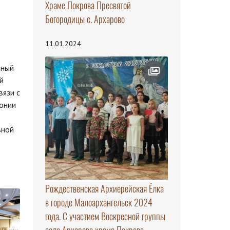
Храме Покрова Пресвятой
Богородицы с. Архарово
11.01.2024
нный
й
вязи с
онии
вной
Рождественская Архиерейская Ёлка
в городе Малоархангельск 2024
года. С участием Воскресной группы