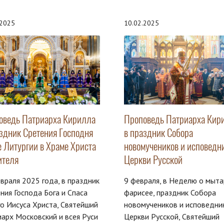
.2025
10.02.2025
оведь Патриарха Кирилла
Проповедь Патриарха Кир
аздник Сретения Господня
в праздник Собора
е Литургии в Храме Христа
новомучеников и исповедн
ителя
Церкви Русской
враля 2025 года, в праздник
9 февраля, в Неделю о мыта
ния Господа Бога и Спаса
фарисее, праздник Собора
о Иисуса Христа, Святейший
новомучеников и исповедни
арх Московский и всея Руси
Церкви Русской, Святейший