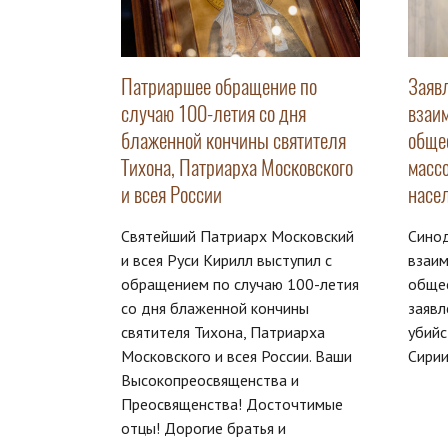
Патриаршее обращение по
Заяв
случаю 100-летия со дня
взаи
блаженной кончины святителя
обще
Тихона, Патриарха Московского
масс
и всея России
насе
Святейший Патриарх Московский
Сино
и всея Руси Кирилл выступил с
взаи
обращением по случаю 100-летия
обще
со дня блаженной кончины
заявл
святителя Тихона, Патриарха
убийс
Московского и всея России. Ваши
Сирии
Высокопреосвященства и
Преосвященства! Досточтимые
отцы! Дорогие братья и