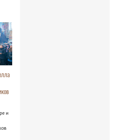
илла
иков
ре и
ков