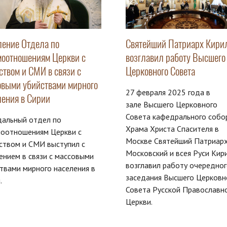
ление Отдела по
Святейший Патриарх Кири
моотношениям Церкви с
возглавил работу Высшего
ством и СМИ в связи с
Церковного Совета
овыми убийствами мирного
27 февраля 2025 года в
ления в Сирии
зале Высшего Церковного
Совета кафедрального собо
дальный отдел по
Храма Христа Спасителя в
моотношениям Церкви с
Москве Святейший Патриар
ством и СМИ выступил с
Московский и всея Руси Кир
ением в связи с массовыми
возглавил работу очередно
твами мирного населения в
заседания Высшего Церковн
.
Совета Русской Православн
Церкви.