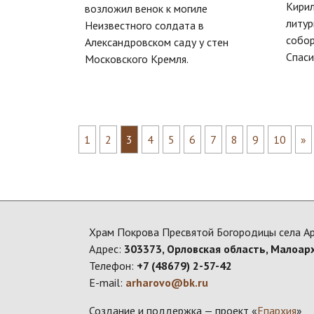
Кири
возложил венок к могиле
литур
Неизвестного солдата в
собо
Александровском саду у стен
Спаси
Московского Кремля.
1
2
3
4
5
6
7
8
9
10
»
Храм Покрова Пресвятой Богородицы села А
Адрес:
303373, Орловская область, Малоар
Телефон:
+7 (48679) 2-57-42
E-mail:
arharovo@bk.ru
Создание и поддержка — проект «
Епархия
»