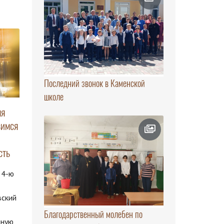
Последний звонок в Каменской
школе
яя
вимся
сть
 4-ю
вский
Благодарственный молебен по
нную