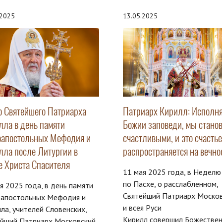
.2025
13.05.2025
о Святейшего Патриарха
Патриарх Кирилл: Исполн
лла в день памяти
Божии заповеди, мы стано
оапостольных Мефодия и
счастливыми, и это счастье
лла после Литургии в
распространяется на вечно
е Христа Спасителя
11 мая 2025 года, в Неделю
по Пасхе, о расслабленном,
я 2025 года, в день памяти
Святейший Патриарх Моско
оапостольных Мефодия и
и всея Руси
ла, учителей Словенских,
Кирилл совершил Божестве
ейший Патриарх Московский