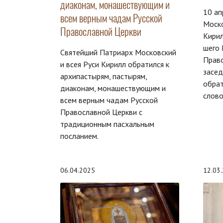
диаконам, монашествующим и
10 ап
всем верным чадам Русской
Моско
Православной Церкви
Кирил
шего 
Святейший Патриарх Московский
Право
и всея Руси Кирилл обратился к
засед
архипастырям, пастырям,
обрат
диаконам, монашествующим и
слово
всем верным чадам Русской
Православной Церкви с
традиционным пасхальным
посланием.
06.04.2025
12.03