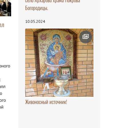
село Архарово храма Покрова
Богородицы.
10.05.2024
лл
рного
х
илл
го
ого
Живоносный источник!
ой