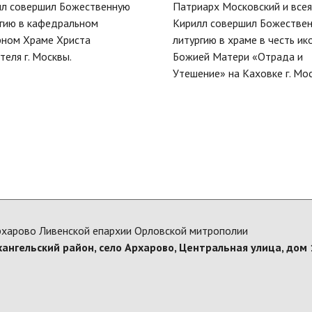
лл совершил Божественную
Патриарх Московский и всея
гию в кафедральном
Кирилл совершил Божестве
рном Храме Христа
литургию в храме в честь ик
теля г. Москвы.
Божией Матери «Отрада и
Утешение» на Каховке г. Мо
рхарово Ливенской епархии Орловской митрополии
хангельский район, село Архарово, Центральная улица, дом 