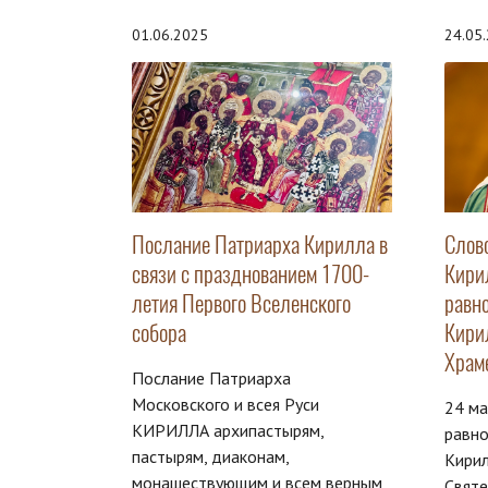
01.06.2025
24.05
Послание Патриарха Кирилла в
Слов
связи с празднованием 1700-
Кири
летия Первого Вселенского
равн
собора
Кири
Храм
Послание Патриарха
Московского и всея Руси
24 ма
КИРИЛЛА архипастырям,
равн
пастырям, диаконам,
Кирил
монашествующим и всем верным
Свят