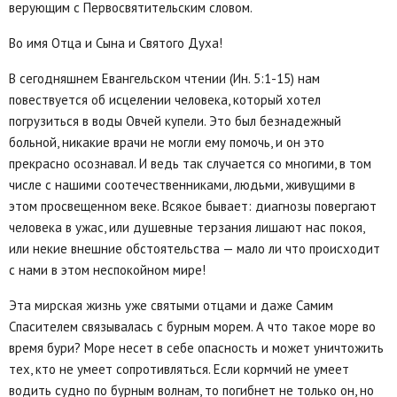
верующим с Первосвятительским словом.
Во имя Отца и Сына и Святого Духа!
В сегодняшнем Евангельском чтении (Ин. 5:1-15) нам
повествуется об исцелении человека, который хотел
погрузиться в воды Овчей купели. Это был безнадежный
больной, никакие врачи не могли ему помочь, и он это
прекрасно осознавал. И ведь так случается со многими, в том
числе с нашими соотечественниками, людьми, живущими в
этом просвещенном веке. Всякое бывает: диагнозы повергают
человека в ужас, или душевные терзания лишают нас покоя,
или некие внешние обстоятельства — мало ли что происходит
с нами в этом неспокойном мире!
Эта мирская жизнь уже святыми отцами и даже Самим
Спасителем связывалась с бурным морем. А что такое море во
время бури? Море несет в себе опасность и может уничтожить
тех, кто не умеет сопротивляться. Если кормчий не умеет
водить судно по бурным волнам, то погибнет не только он, но