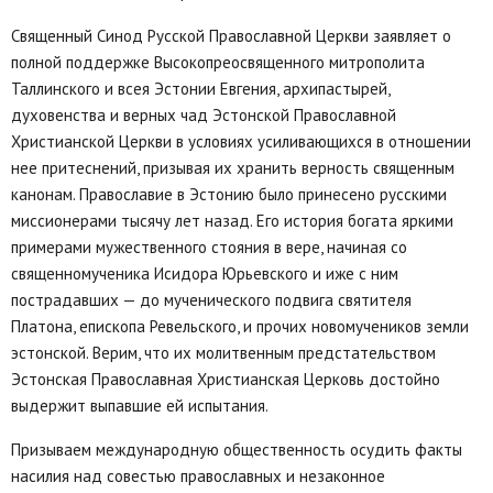
Священный Синод Русской Православной Церкви заявляет о
полной поддержке Высокопреосвященного митрополита
Таллинского и всея Эстонии Евгения, архипастырей,
духовенства и верных чад Эстонской Православной
Христианской Церкви в условиях усиливающихся в отношении
нее притеснений, призывая их хранить верность священным
канонам. Православие в Эстонию было принесено русскими
миссионерами тысячу лет назад. Его история богата яркими
примерами мужественного стояния в вере, начиная со
священномученика Исидора Юрьевского и иже с ним
пострадавших — до мученического подвига святителя
Платона, епископа Ревельского, и прочих новомучеников земли
эстонской. Верим, что их молитвенным предстательством
Эстонская Православная Христианская Церковь достойно
выдержит выпавшие ей испытания.
Призываем международную общественность осудить факты
насилия над совестью православных и незаконное