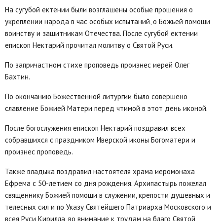
На сугубой ектении были возглашены особые прошения о
укреплении народа в час особых испытаний, о Божьей помощи
воинству и защитникам Отечества. После сугубой ектении
епископ Нектарий прочитал молитву о Святой Руси.
По запричастном стихе проповедь произнес иерей Олег
Бахтин.
По окончанию Божественной литургии было совершено
славление Божией Матери перед чтимой в этот день иконой.
После богослужения епископ Нектарий поздравил всех
собравшихся с праздником Иверской иконы Богоматери и
произнес проповедь.
Также владыка поздравил настоятеля храма иеромонаха
Ефрема с 50-летием со дня рождения. Архипастырь пожелал
священнику Божией помощи в служении, крепости душевных и
телесных сил и по Указу Святейшего Патриарха Московского и
всея Руси Кирилла, во внимание к трудам на благо Святой