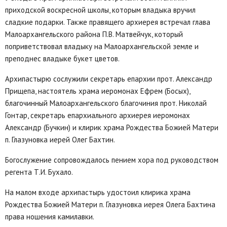
приходской воскресной школы, которым владыка вручил
сладкие подарки. Также правящего архиерея встречал глава
Малоархангельского района П.В. Матвейчук, который
поприветствовал владыку на Малоархангельской земле и
преподнес владыке букет цветов.
Архипастырю сослужили секретарь епархии прот. Александр
Прищепа, настоятель храма иеромонах Ефрем (Босых),
благочинный Малоархангельского благочиния прот. Николай
Гонтар, секретарь епархиального архиерея иеромонах
Александр (Бучкин) и клирик храма Рождества Божией Матери
п. Глазуновка иерей Олег Бахтин.
Богослужение сопровождалось пением хора под руководством
регента Т.И. Бухало.
На малом входе архипастырь удостоил клирика храма
Рождества Божией Матери п. Глазуновка иерея Олега Бахтина
права ношения камилавки.