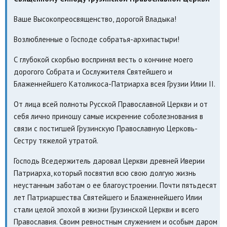
Ваше Высокопреосвященство, дорогой Владыка!
Возлюбленные о Господе собратья-архипастыри!
С глубокой скорбью воспринял весть о кончине моего
дорогого Собрата и Сослужителя Святейшего и
Блаженнейшего Католикоса-Патриарха всея Грузии Илии II.
От лица всей полноты Русской Православной Церкви и от
себя лично приношу самые искренние соболезнования в
связи с постигшей Грузинскую Православную Церковь-
Сестру тяжелой утратой.
Господь Вседержитель даровал Церкви древней Иверии
Патриарха, который посвятил всю свою долгую жизнь
неустанным заботам о ее благоустроении. Почти пятьдесят
лет Патриаршества Святейшего и Блаженнейшего Илии
стали целой эпохой в жизни Грузинской Церкви и всего
Православия. Своим ревностным служением и особым даром