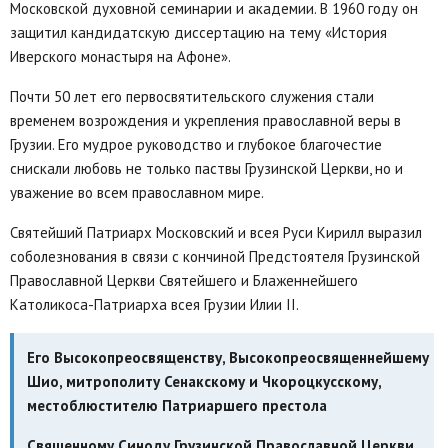
Московской духовной семинарии и академии. В 1960 году он
защитил кандидатскую диссертацию на тему «История
Иверского монастыря на Афоне».
Почти 50 лет его первосвятительского служения стали
временем возрождения и укрепления православной веры в
Грузии. Его мудрое руководство и глубокое благочестие
снискали любовь не только паствы Грузинской Церкви, но и
уважение во всем православном мире.
Святейший Патриарх Московский и всея Руси Кирилл выразил
соболезнования в связи с кончиной Предстоятеля Грузинской
Православной Церкви Святейшего и Блаженнейшего
Католикоса-Патриарха всея Грузии Илии II.
Его Высокопреосвященству, Высокопреосвященнейшему
Шио, митрополиту Сенакскому и Чкороцкусскому,
местоблюстителю Патриаршего престола
Священному Синоду Грузинской Православной Церкви