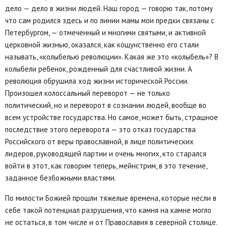
дело — дело в жизни людей. Наш город — говорю так, потому
что сам родился здесь и по линии мамы мои предки связаны с
Петербургом, — отмеченный и многими святыми, и активной
церковной жизнью, оказался, как кощунственно его стали
называть, «колыбелью революции». Какая же это «колыбель»? В
колыбели ребенок, рожденный для счастливой жизни. А
революция обрушила ход жизни исторической России.
Произошел колоссальный переворот — не только
политический, но и переворот в сознании людей, вообще во
всем устройстве государства. Но самое, может быть, страшное
последствие этого переворота — это отказ государства
Российского от веры православной, в лице политических
лидеров, руководящей партии и очень многих, кто старался
войти в этот, как говорим теперь, мейнстрим, в это течение,
заданное безбожными властями.
По милости Божией прошли тяжелые времена, которые несли в
себе такой потенциал разрушения, что камня на камне могло
не остаться, в том числе и от Православия в северной столице.