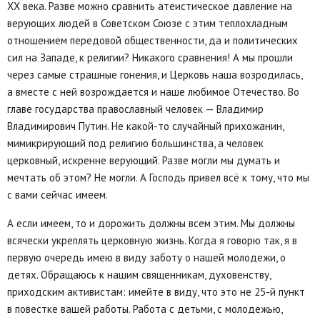
XX века. Разве можно сравнить атеистическое давление на
верующих людей в Советском Союзе с этим теплохладным
отношением передовой общественности, да и политических
сил на Западе, к религии? Никакого сравнения! А мы прошли
через самые страшные гонения, и Церковь наша возродилась,
а вместе с ней возрождается и наше любимое Отечество. Во
главе государства православный человек — Владимир
Владимирович Путин. Не какой-то случайный прихожанин,
мимикрирующий под религию большинства, а человек
церковный, искренне верующий. Разве могли мы думать и
мечтать об этом? Не могли. А Господь привел всё к тому, что мы
с вами сейчас имеем.
А если имеем, то и дорожить должны всем этим. Мы должны
всячески укреплять церковную жизнь. Когда я говорю так, я в
первую очередь имею в виду заботу о нашей молодежи, о
детях. Обращаюсь к нашим священникам, духовенству,
приходским активистам: имейте в виду, что это не 25-й пункт
в повестке вашей работы. Работа с детьми, с молодежью,