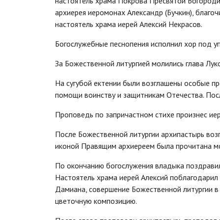
настоятель храма Покрова Пресвятой Богородиц
архиерея иеромонах Александр (Бучкин), благоч
настоятель храма иерей Алексий Некрасов.
Богослужебные песнопения исполнил хор под уп
За Божественной литургией молились глава Луко
На сугубой ектении были возглашены особые пр
помощи воинству и защитникам Отечества. Посл
Проповедь по запричастном стихе произнес ие
После Божественной литургии архипастырь воз
иконой Правящим архиереем была прочитана мо
По окончанию богослужения владыка поздравил
Настоятель храма иерей Алексий поблагодарил 
Дамиана, совершение Божественной литургии в 
цветочную композицию.