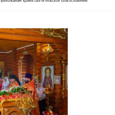
прихожанам храма святительское благословение.