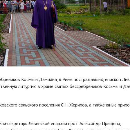
ребреников Космы и Дамиана, в Риме пострадавших, епископ Лив
твенную литургию в храме святых бессребреников Косьмы и Да
ковского сельского поселения С.Н. Жерихов, а также юные прих
ли секретарь Ливенской епархии прот. Александр Прищепа,