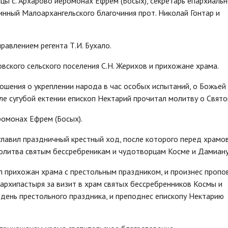
ы с. Архарово иеромонах Ефрем (Босых), секретарь епархиальн
инный Малоархангельского благочиния прот. Николай Гонтар и
равлением регента Т.И. Бухало.
вского сельского поселения С.Н. Жерихов и прихожане храма.
ошения о укреплении народа в час особых испытаний, о Божьей
е сугубой ектении епископ Нектарий прочитал молитву о Свято
ромонах Ефрем (Босых).
главил праздничный крестный ход, после которого перед храмо
литва святым бессребреникам и чудотворцам Косме и Дамиану
 прихожан храма с престольным праздником, и произнес пропо
архипастыря за визит в храм святых бессребренников Космы и
день престольного праздника, и преподнес епископу Нектарию