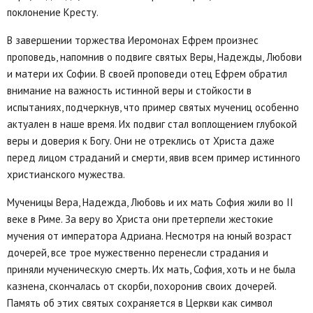
поклонение Кресту.
В завершении торжества Иеромонах Ефрем произнес
проповедь, напомнив о подвиге святых Веры, Надежды, Любови
и матери их Софии. В своей проповеди отец Ефрем обратил
внимание на важность истинной веры и стойкости в
испытаниях, подчеркнув, что пример святых мучениц особенно
актуален в наше время. Их подвиг стал воплощением глубокой
веры и доверия к Богу. Они не отреклись от Христа даже
перед лицом страданий и смерти, явив всем пример истинного
христианского мужества.
Мученицы Вера, Надежда, Любовь и их мать София жили во II
веке в Риме. За веру во Христа они претерпели жестокие
мучения от императора Адриана. Несмотря на юный возраст
дочерей, все трое мужественно перенесли страдания и
приняли мученическую смерть. Их мать, София, хоть и не была
казнена, скончалась от скорби, похоронив своих дочерей.
Память об этих святых сохраняется в Церкви как символ