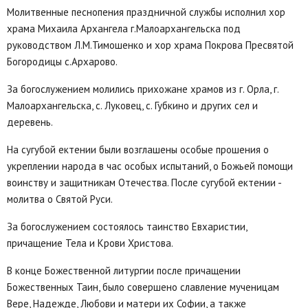
Молитвенные песнопения праздничной службы исполнил хор
храма Михаила Архангела г.Малоархангельска под
руководством Л.М.Тимошенко и хор храма Покрова Пресвятой
Богородицы с.Архарово.
За богослужением молились прихожане храмов из г. Орла, г.
Малоархангельска, с. Луковец, с. Губкино и других сел и
деревень.
На сугубой ектении были возглашены особые прошения о
укреплении народа в час особых испытаний, о Божьей помощи
воинству и защитникам Отечества. После сугубой ектении -
молитва о Святой Руси.
За богослужением состоялось таинство Евхаристии,
причащение Тела и Крови Христова.
В конце Божественной литургии после причащении
Божественных Таин, было совершено славление мученицам
Вере, Надежде, Любови и матери их Софии, а также