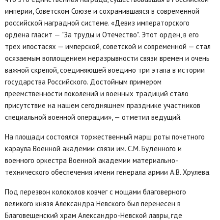
империи, Советском Союзе и сохранившаяся в современной
российской наградной системе. «Девиз императорского
ордена гласит — "За труды и Отечество". Этот орден, в его
трех ипостасях — имперской, советской и современной — стал
осязаемым воплощением неразрывности связи времен и очень
важной скрепой, соединяющей воедино три этапа в истории
государства Российского. Достойным примером
преемственности поколений и военных традиций стало
присутствие на нашем сегодняшнем празднике участников
специальной военной операции», — отметил ведущий.
На площади состоялся торжественный марш роты почетного
караула Военной академии связи им. С.М. Буденного и
военного оркестра Военной академии материально-
технического обеспечения имени генерала армии А.В. Хрулева.
Под перезвон колоколов ковчег с мощами благоверного
великого князя Александра Невского был перенесен в
Благовещенский храм Александро-Невской лавры, где