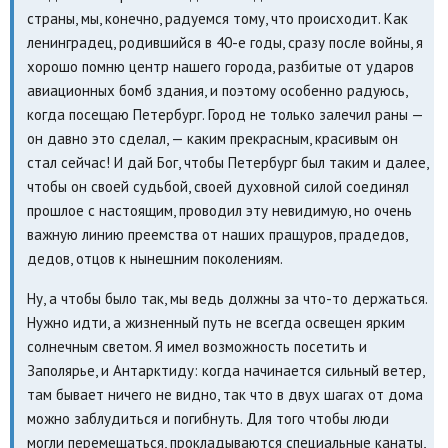
страны, мы, конечно, радуемся тому, что происходит. Как
ленинградец, родившийся в 40-е годы, сразу после войны, я
хорошо помню центр нашего города, разбитые от ударов
авиационных бомб здания, и поэтому особенно радуюсь,
когда посещаю Петербург. Город не только залечил раны —
он давно это сделал, — каким прекрасным, красивым он
стал сейчас! И дай Бог, чтобы Петербург был таким и далее,
чтобы он своей судьбой, своей духовной силой соединял
прошлое с настоящим, проводил эту невидимую, но очень
важную линию преемства от наших пращуров, прадедов,
дедов, отцов к нынешним поколениям.
Ну, а чтобы было так, мы ведь должны за что-то держаться.
Нужно идти, а жизненный путь не всегда освещен ярким
солнечным светом. Я имел возможность посетить и
Заполярье, и Антарктиду: когда начинается сильный ветер,
там бывает ничего не видно, так что в двух шагах от дома
можно заблудиться и погибнуть. Для того чтобы люди
могли перемещаться, прокладываются специальные канаты,