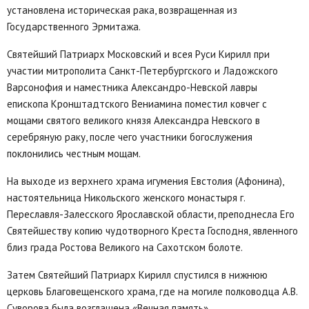
установлена историческая рака, возвращенная из
Государственного Эрмитажа.
Святейший Патриарх Московский и всея Руси Кирилл при
участии митрополита Санкт-Петербургского и Ладожского
Варсонофия и наместника Александро-Невской лавры
епископа Кронштадтского Вениамина поместил ковчег с
мощами святого великого князя Александра Невского в
серебряную раку, после чего участники богослужения
поклонились честным мощам.
На выходе из верхнего храма игумения Евстолия (Афонина),
настоятельница Никольского женского монастыря г.
Переславля-Залесского Ярославской области, преподнесла Его
Святейшеству копию чудотворного Креста Господня, явленного
близ града Ростова Великого на Сахотском болоте.
Затем Святейший Патриарх Кирилл спустился в нижнюю
церковь Благовещенского храма, где на могиле полководца А.В.
Суворова была возглашена «Вечная память».