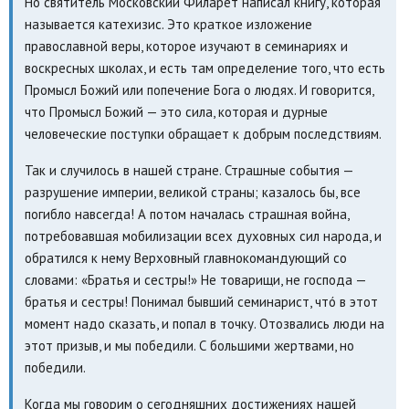
Но святитель Московский Филарет написал книгу, которая
называется катехизис. Это краткое изложение
православной веры, которое изучают в семинариях и
воскресных школах, и есть там определение того, что есть
Промысл Божий или попечение Бога о людях. И говорится,
что Промысл Божий — это сила, которая и дурные
человеческие поступки обращает к добрым последствиям.
Так и случилось в нашей стране. Страшные события —
разрушение империи, великой страны; казалось бы, все
погибло навсегда! А потом началась страшная война,
потребовавшая мобилизации всех духовных сил народа, и
обратился к нему Верховный главнокомандующий со
словами: «Братья и сестры!» Не товарищи, не господа —
братья и сестры! Понимал бывший семинарист, чтó в этот
момент надо сказать, и попал в точку. Отозвались люди на
этот призыв, и мы победили. С большими жертвами, но
победили.
Когда мы говорим о сегодняшних достижениях нашей