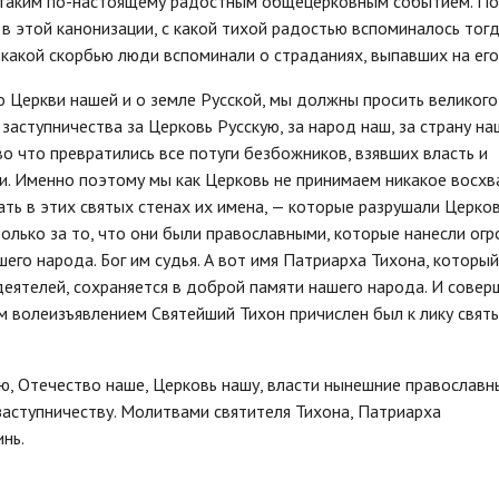
а таким по-настоящему радостным общецерковным событием. П
в этой канонизации, с какой тихой радостью вспоминалось тог
какой скорбью люди вспоминали о страданиях, выпавших на его
о Церкви нашей и о земле Русской, мы должны просить великого
заступничества за Церковь Русскую, за народ наш, за страну на
 во что превратились все потуги безбожников, взявших власть и
и. Именно поэтому мы как Церковь не принимаем никакое восхв
ть в этих святых стенах их имена, — которые разрушали Церков
олько за то, что они были православными, которые нанесли ог
шего народа. Бог им судья. А вот имя Патриарха Тихона, который
еятелей, сохраняется в доброй памяти нашего народа. И совер
м волеизъявлением Святейший Тихон причислен был к лику свят
ю, Отечество наше, Церковь нашу, власти нынешние православн
 заступничеству. Молитвами святителя Тихона, Патриарха
инь.