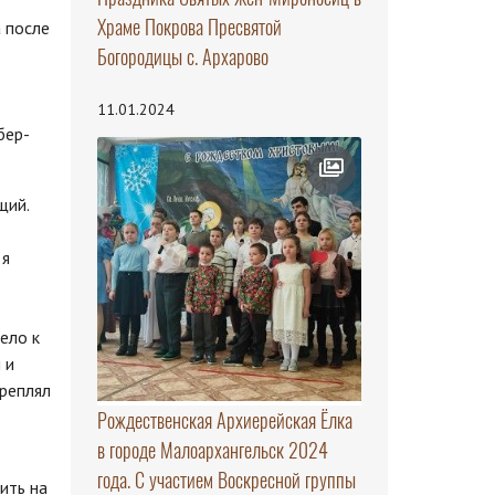
Храме Покрова Пресвятой
 после
Богородицы с. Архарово
11.01.2024
бер-
щий.
 я
ело к
 и
креплял
Рождественская Архиерейская Ёлка
в городе Малоархангельск 2024
года. С участием Воскресной группы
ить на