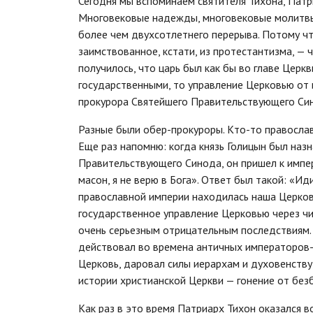
Сегодня мы вспоминаем святителя Тихона, Патр
Многовековые надежды, многовековые молитвы 
более чем двухсотлетнего перерыва. Потому ч
заимствованное, кстати, из протестантизма, — ч
получилось, что царь был как бы во главе Церкв
государственными, то управление Церковью от
прокурора Святейшего Правительствующего Си
Разные были обер-прокуроры. Кто-то православ
Еще раз напомню: когда князь Голицын был наз
Правительствующего Синода, он пришел к импера
масон, я не верю в Бога». Ответ был такой: «Ид
православной империи находилась наша Церковь
государственное управление Церковью через чи
очень серьезным отрицательным последствиям. 
действовал во времена античных императоров-я
Церковь, даровал силы иерархам и духовенству,
истории христианской Церкви — гонение от без
Как раз в это время Патриарх Тихон оказался во