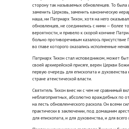
сторону так называемых обновленцев. То была 
заменить Церковь, заменить каноническую иера
наша, ни Патриарх Тихон, хотя на него оказыва
обновленцев, не соединились с ними — более тог
вероятности, и привело к скорой кончине Патри
больно противоречивым казалось присутствие П
во главе которого оказались исполненные нена
Патриарх Тихон стал исповедником, может быть
своей архиерейской присяге, верен Церкви Бож
первую очередь для епископата и духовенства 
стране атеистической власти.
Святитель Тихон внес ни с чем не сравнимый в
неблагоприятных, абсолютно враждебных по отн
на лесть обновленческого раскола. Он всеми си
практически в заключении, под домашним арест
для епископата, и для духовенства, и для всег