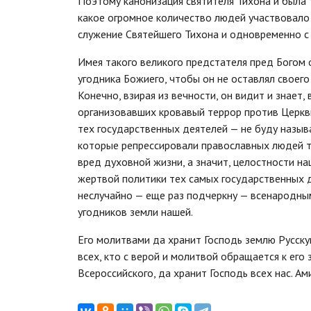
Поэтому канонизация святителя Тихона и был
какое огромное количество людей участвовало 
служение Святейшего Тихона и одновременно с 
Имея такого великого предстателя пред Богом 
угодника Божиего, чтобы он не оставлял своего 
Конечно, взирая из вечности, он видит и знает,
организовавших кровавый террор против Церкв
тех государственных деятелей — не буду называ
которые репрессировали православных людей т
вред духовной жизни, а значит, целостности на
жертвой политики тех самых государственных д
неслучайно — еще раз подчеркну — всенародны
угодников земли нашей.
Его молитвами да хранит Господь землю Русску
всех, кто с верой и молитвой обращается к его
Всероссийского, да хранит Господь всех нас. Ам