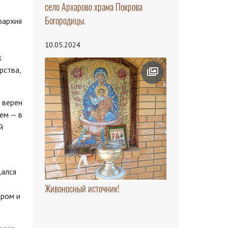
село Архарово храма Покрова
Богородицы.
рархия
10.05.2024
ж
рства,
 верен
ем — в
й
дался
Живоносный источник!
тром и