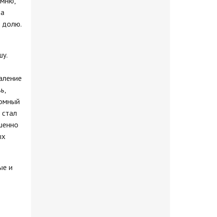
омню,
да
 долю.
шу.
аление
ь,
ромный
 стал
шенно
ых
ые и