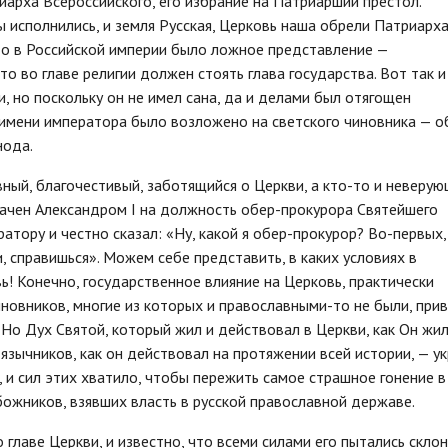
иарха Всероссийского, его избрание на Патриарший престол.
исполнились, и земля Русская, Церковь наша обрели Патриарха
то в Российской империи было ложное представление —
то во главе религии должен стоять глава государства. Вот так и
и, но поскольку он не имел сана, да и делами был отягощен
 имени императора было возложено на светского чиновника — о
нода.
ный, благочестивый, заботящийся о Церкви, а кто-то и неверую
начен Александром I на должность обер-прокурора Святейшего
тору и честно сказал: «Ну, какой я обер-прокурор? Во-первых,
и, справишься». Можем себе представить, в каких условиях в
! Конечно, государственное влияние на Церковь, практически
новников, многие из которых и православными-то не были, прив
Но Дух Святой, который жил и действовал в Церкви, как Он жил
зычников, как он действовал на протяжении всей истории, — у
 и сил этих хватило, чтобы пережить самое страшное гонение в
божников, взявших власть в русской православной державе.
 главе Церкви, и известно, что всеми силами его пытались склон