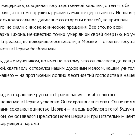
лжецерковь, созданная государственной властью, с тем чтобы
рхию, а потом обрушить руками самих же церковников. Но ни ие
лось колоссальное давление со стороны властей, не признали
о, не сняли с них канонические прещения. Все это, по всей
арха Тихона. Неизвестно точно, умер ли он своей смертью, но у
атриарха, не покорившегося власти, в Москве — столице госуда
висти к Церкви безбожники.
, даже мучеником, но именно потому, что он оказался до конца
ией, святитель оставался нашим духовным маяком, нашим учител
нашего — на протяжении долгих десятилетий господства в наше
клад в сохранение русского Православия — в абсолютно
ошению к Церкви условиях. Он сохранил епископат. Он не под
лами сохранял единство Церкви — и ведь добился этого! Будучи
ом, он оставался Предстоятелем Церкви и притягательным цен
о верующего народа.