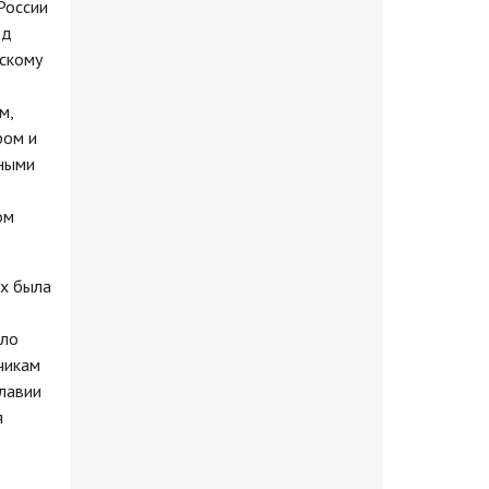
России
ед
тскому
м,
ром и
бными
ом
ых была
ило
чикам
славии
я