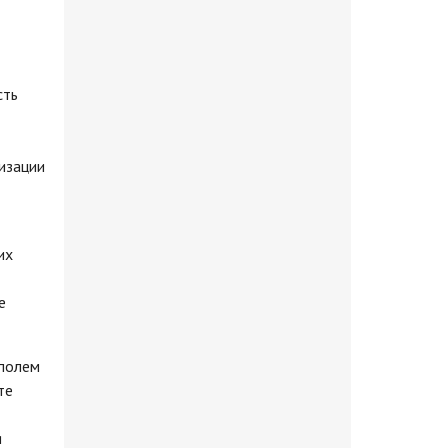
сть
изации
их
е
ополем
те
я