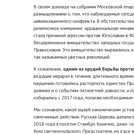
В своем докладе на собрании Московской епар
размышлениями о том, что наблюдаемые сегодн
цивилизационного конфликта. В обстоятельства
религиозное измерение: иррациональную ненав
стала причиной агрессии против Югославии в 9
бесцеремонное вмешательство западных госуда
Православия. Это вмешательство выражалось и
так называемых цветных революций.
К сожалению,
одним из орудий борьбы проти
ведущие иерархи в течение длительного времен
наущению готовились расторгнуть единство Прав
деяниях и о событиях пятилетней давности, а п
собирались с 2017 года, полагаю необходимым 
Мы сознавали, какой ущерб каноническим устоя
самочинные действия. Русская Церковь делала 
2018 года я посетил Стамбул. Конечно, даже то
Константинопольского Предстоятеля, но я все