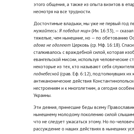
этого общения, а также из опыта визитов в епа
несмотря на все трудности.
Досточтимые владыки, мы уже не первый год 
мужайтесь: Я победил мир»
(Ин. 16:33), — сказа
тяжелые, чем нынешние, но — по обетованию Ос
адова не одолеют
Церковь (ср. Мф. 16:18). Спа
сталкивалось с враждебной силой, которая изо
евангельской миссии, используя человеческие ст
некоторые из тех, кто называют себя служите
поднебесной
(срав. Еф. 6:12), подтолкнувших их
антиканонические действия Константинопольско
нестроениям и к многолетним, а сегодня особе
Украины.
Эти деяния, принесшие беды всему Православию
нынешнему молодому поколению силой слыши
что не следует ужасаться этому. Но по-челове
рассуждение о наших действиях в нынешних усл