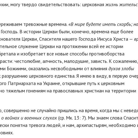
рхии, могу твердо свидетельствовать: церковная
жизнь житель
переживаем тревожные времена.
«В мире будете иметь скорбь; н
л Господь. В истории Церкви были, конечно, времена еще более
нователя Церкви, Спасителя нашего Господа Иисуса Христа —
в
сительное служение Церкви на протяжении всей ее истории
бретала и изобретает все новые способы противоборства
расти: честолюбие, алчность, малодушие, зависть. К сожалению,
лями Божиими, оказались несвободными от влияния
духов злобы
 к разрушению церковного единства. Я имею в виду, в первую оче
го Патриархата на Украине, открывшие путь к церковным
нно тяжелым гонениям на православных христиан на территории
, совершенно не случайно пришлись на время, когда мы с неве
м
о войнах и военных слухах
(ср. Мк. 13: 7). Мы знаем слова Спасит
чески понятна тревога людей, и нам, архипастырям, необходимо
овиях.