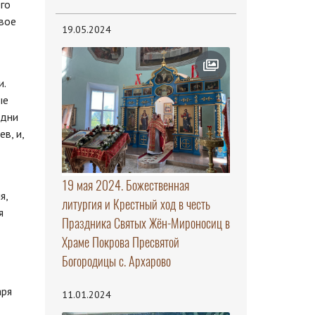
го
свое
19.05.2024
и.
ые
 дни
в, и,
19 мая 2024. Божественная
я,
литургия и Крестный ход в честь
я
Праздника Святых Жён-Мироносиц в
Храме Покрова Пресвятой
Богородицы с. Архарово
аря
11.01.2024