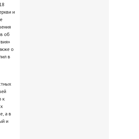
18
еркви и
ые
вения
ив об
твия»
акже о
пил в
стных
вей
 к
ых
, а в
ый и