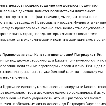
хии в декабре прошлого года мне уже довелось поделиться
я военные действия являются последствием длительного
х, с которых этот конфликт начался, мы видим несомненное
исть к исповедующим Православие народам. Именно эта ненави
0-х годах прошлого века. Именно этой ненавистью обусловлено
рств в жизнь стран, народы которых являются носителями
 выражается в экономическом и политическом шантаже, в орган
в Православия стал Константинопольский Патриархат
. Его
и при поддержке сторонних для Церкви политических сил и по 
ославия, вели тайные переговоры и плели интриги. Речь идет о
о нынешним временам это уже большой срок, но, поскольку мы н
о них напомнить.
м Церкви, ее единству могли нанести планируемые Константин
все возможное, чтобы церковное единство сохранилось. В авгус
гда у меня не было уверенности, что наш разговор остановит
 же счел необходимым лично донести до Патриарха Варфоломе