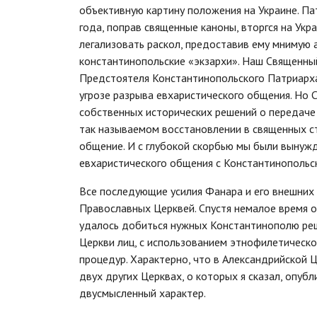
объективную картину положения на Украине. П
года, поправ священные каноны, вторгся на Ук
легализовать раскол, предоставив ему мнимую 
константинопольские «экзархи». Наш Священны
Предстоятеля Константинопольского Патриарха
угрозе разрыва евхаристического общения. Но 
собственных исторических решений о передаче
так называемом восстановлении в священных ст
общение. И с глубокой скорбью мы были вынуж
евхаристического общения с Константинопольск
Все последующие усилия Фанара и его внешних
Православных Церквей. Спустя немалое время 
удалось добиться нужных Константинополю ре
Церкви лиц, с использованием этнофилетическо
процедур. Характерно, что в Александрийской Ц
двух других Церквах, о которых я сказал, опу
двусмысленный характер.