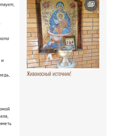
ствует
,
о
рата
 и
Живоносный источник!
редь,
домой
еля,
 иметь