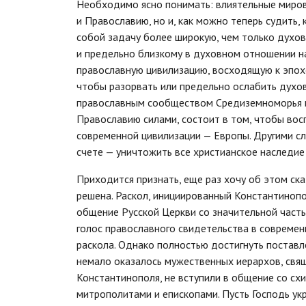
Необходимо ясно понимать: влиятельные миров
и Православию, но и, как можно теперь судить,
собой задачу более широкую, чем только духов
и предельно близкому в духовном отношении на
православную цивилизацию, восходящую к эпохе 
чтобы разорвать или предельно ослабить духо
православным сообществом Средиземноморья и
Православию силами, состоит в том, чтобы во
современной цивилизации — Европы. Другими сл
счете — уничтожить все христианское наследие 
Приходится признать, еще раз хочу об этом ск
решена. Раскол, инициированный Константиноп
общение Русской Церкви со значительной часть
голос православного свидетельства в современ
раскола. Однако полностью достигнуть поставл
немало оказалось мужественных иерархов, свящ
Константинополя, не вступили в общение со с
митрополитами и епископами. Пусть Господь укр