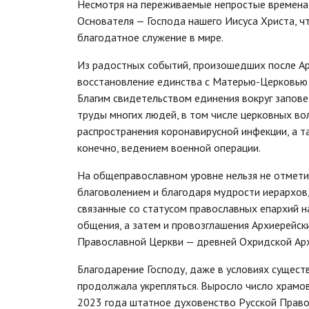
Несмотря на переживаемые непростые времена,
Основателя — Господа нашего Иисуса Христа, ч
благодатное служение в мире.
Из радостных событий, произошедших после Арх
восстановление единства с Матерью-Церковью 
Благим свидетельством единения вокруг запов
труды многих людей, в том числе церковных в
распространения коронавирусной инфекции, а та
конечно, ведением военной операции.
На общеправославном уровне нельзя не отмети
благоволением и благодаря мудрости иерархов,
связанные со статусом православных епархий 
общения, а затем и провозглашения Архиерейс
Православной Церкви — древней Охридской Ар
Благодарение Господу, даже в условиях сущест
продолжала укрепляться. Выросло число храмов
2023 года штатное духовенство Русской Право