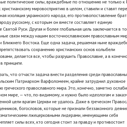
ые политические силы, враждебные по отношению не только к 
 к христианскому мировосприятию в целом, ставили и ставят пер
ная изоляция украинского народа, его противопоставление бра
роду русскому, с которым он вместе составляет единую
Святой Руси. Другая и более глобальная цель заключается в то
вные связи между нашим восточнославянским православным ми
 Ближнего Востока. Еще одна задача, решаемая ныне вражде
спрепятствовать сохранению христианских основ колыбели
овами, делается все, чтобы разрушить Православие, а в конечн
в принципе.
азать, что отчасти задача внести разделения среди православн
ольским Патриархом Варфоломеем, крайне затруднил духовное
ю греческого православного мира. Это, конечно, заметно ослаб
ном мире, — что, по-видимому, и нужно было идеологам и заказ
енной цели врагам Церкви не удалось. Даже в греческом Право
енников, богословов, которые не признали беззаконного деяни
хизматическими лжецерковными лидерами, именующими себя
епляет силы всех, кто сегодня стоит за правду и противостоит