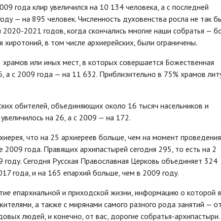
009 года клир увеличился на 10 134 человека, а с последней
оду — на 895 человек. Численность духовенства росла не так б
й 2020-2021 годов, когда скончались многие наши собратья — б
 хиротоний, в том числе архиерейских, были ограничены.
 храмов или иных мест, в которых совершается Божественная
6, а с 2009 года — на 11 632. Приблизительно в 75% храмов лит
ких обителей, объединяющих около 16 тысяч насельников и
увеличилось на 26, а с 2009 — на 172.
хиерея, что на 25 архиереев больше, чем на момент проведения
е 2009 года. Правящих архипастырей сегодня 295, то есть на 2
09 году. Сегодня Русская Православная Церковь объединяет 324
017 года, и на 165 епархий больше, чем в 2009 году.
тие епархиальной и приходской жизни, информацию о которой я
жителями, а также с мирянами самого разного рода занятий — о
овых людей, и конечно, от вас, дорогие собратья-архипастыри.