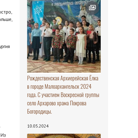
ыстро,
ольше,
ургия
Рождественская Архиерейская Ёлка
в городе Малоархангельск 2024
года. С участием Воскресной группы
село Архарово храма Покрова
Богородицы.
10.05.2024
т
 Из