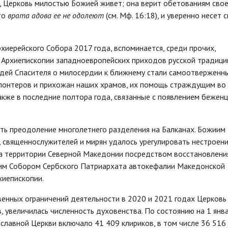
 Церковь милостью Божией живет; она верит обетованиям свое
то
врата адова ее не одолеют
(см. Мф. 16:18), и уверенно несет 
иерейского Собора 2017 года, вспоминается, среди прочих,
Архиепископии западноевропейских приходов русской традици
едей Спасителя о милосердии к ближнему стали самоотверженн
олонтеров и прихожан наших храмов, их помощь страждущим во
кже в последние полтора года, связанные с появлением беженце
ть преодоление многолетнего разделения на Балканах. Божиим
 священнослужителей и мирян удалось урегулировать нестроени
на территории Северной Македонии посредством восстановлени
ким Собором Сербского Патриархата автокефалии Македонской
хиепископии.
венных ограничений деятельности в 2020 и 2021 годах Церковь
, увеличилась численность духовенства. По состоянию на 1 янв
славной Церкви включало 41 409 клириков, в том числе 36 516