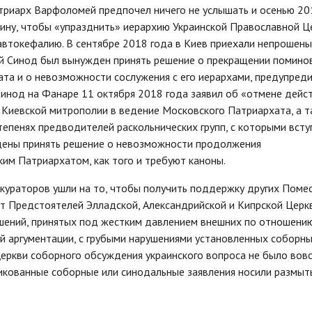
атриарх Варфоломей предпочел ничего не услышать и осенью 20
раину, чтобы «упразднить» иерархию Украинской Православной Ц
автокефалию. В сентябре 2018 года в Киев приехали непрошен
й Синод был вынужден принять решение о прекращении помино
та и о невозможности сослужения с его иерархами, предупред
Синод на Фанаре 11 октября 2018 года заявил об «отмене дейс
 Киевской митрополии в ведение Московского Патриархата, а т
епенях предводителей раскольнических групп, с которыми всту
дены принять решение о невозможности продолжения
им Патриархатом, как того и требуют каноны.
 кураторов ушли на то, чтобы получить поддержку других Поме
от Предстоятелей Элладской, Александрийской и Кипрской Церк
шений, принятых под жестким давлением внешних по отношению
й аргументации, с грубыми нарушениями установленных соборн
еркви соборного обсуждения украинского вопроса не было вовсе
бликованные соборные или синодальные заявления носили размыт