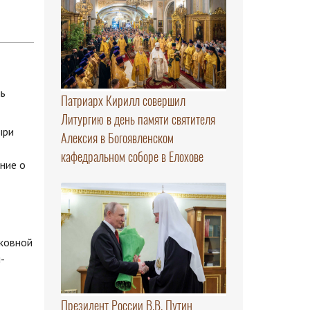
Патриарх Кирилл совершил
Литургию в день памяти святителя
ыри
Алексия в Богоявленском
кафедральном соборе в Елохове
ние о
рковной
-
Президент России В.В. Путин