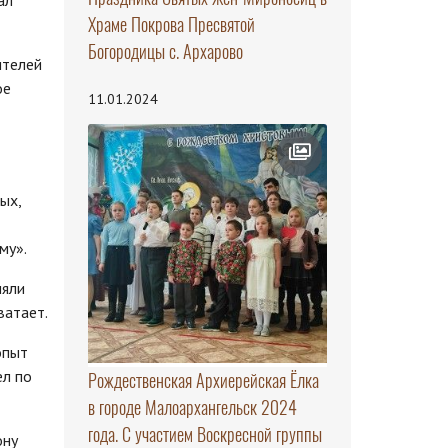
Храме Покрова Пресвятой
Богородицы с. Архарово
ителей
ое
11.01.2024
ых,
му».
няли
ватает.
опыт
ел по
Рождественская Архиерейская Ёлка
в городе Малоархангельск 2024
года. С участием Воскресной группы
ону