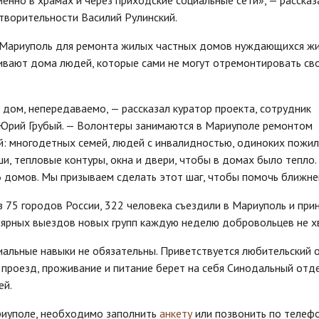
творительности Василий Рулинский.
 Мариуполь для ремонта жилых частных домов нуждающихся ж
вают дома людей, которые сами не могут отремонтировать св
 дом, непередаваемо, — рассказал куратор проекта, сотрудник
 Юрий Грубый. — Волонтеры занимаются в Мариуполе ремонтом
: многодетных семей, людей с инвалидностью, одиноких пожил
и, тепловые контуры, окна и двери, чтобы в домах было тепло.
домов. Мы призываем сделать этот шаг, чтобы помочь ближне
 75 городов России, 322 человека съездили в Мариуполь и при
лярных выездов новых групп каждую неделю добровольцев не х
иальные навыки не обязательны. Приветствуется любительский 
 проезд, проживание и питание берет на себя Синодальный отд
ей.
иуполе, необходимо заполнить
анкету
или позвонить по телеф